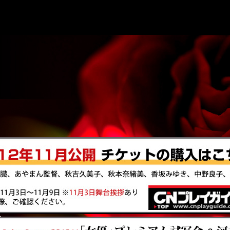
nLoversにて、「女優」プレミアム試写会、及び、河村隆一さんによる主題歌 初披露L
」好評につき、上海にて追加上映が決定しました！
5月5日発行)特集インタビュー 女優 中野良子×寺西一浩監督の対談が掲載!
ws】(日中通信社)4/28発売号にて、女優 林丹丹さん×寺西一浩監督の対談が掲載!